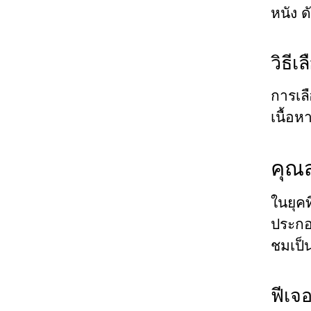
หนัง 
วิธี
การเล
เนื้อห
คุณส
ในยุคท
ประกอ
ชมเป็น
ฟีเจอ