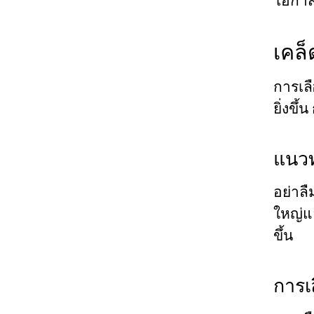
โอกาส
เคล
การเลื
ยิ่งขึ
แนวท
อย่าลื
ใหญ่แ
ขึ้น
การเ