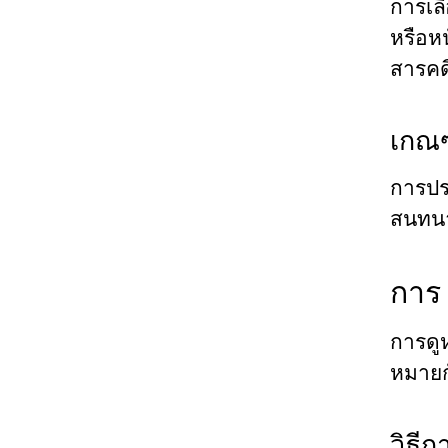
การเล
หรือห
สารคดี
เกณฑ
การปร
สนทนา
การ 
การดูห
หมายกั
วิธี